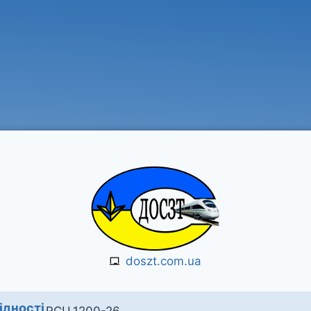
doszt.com.ua
ідності
RCU.1200-26