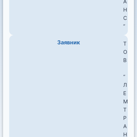
А
Н
С
”
Заявник
Т
О
В
“
Л
Е
М
Т
Р
А
Н