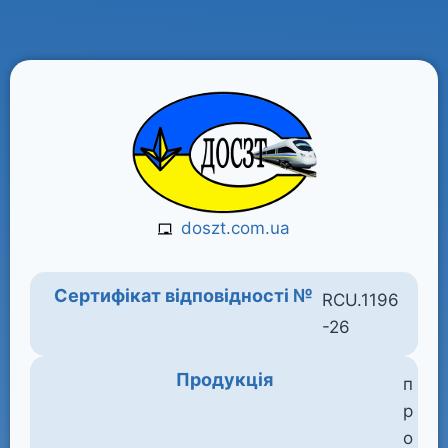
doszt.com.ua
Сертифікат відповідності №
RCU.1196
-26
Продукція
п
р
о