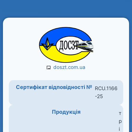
doszt.com.ua
Сертифікат відповідності №
RCU.1166
-25
Продукція
т
р
і