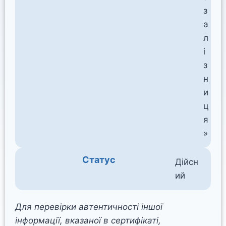
з
а
л
і
з
н
и
ц
я
»
Статус
Дійсн
ий
Для перевірки автентичності іншої
інформації, вказаної в сертифікаті,