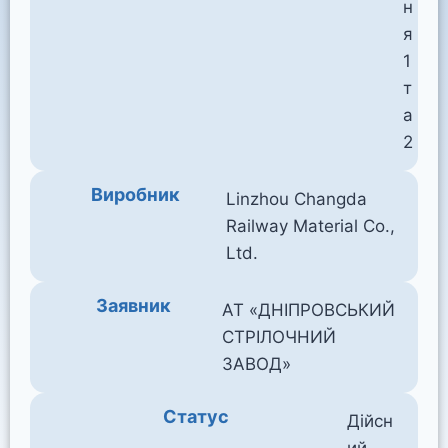
н
я
1
т
а
2
Виробник
Linzhou Changda
Railway Material Co.,
Ltd.
Заявник
АТ «ДНІПРОВСЬКИЙ
СТРІЛОЧНИЙ
ЗАВОД»
Статус
Дійсн