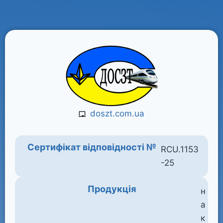
doszt.com.ua
Сертифікат відповідності №
RCU.1153
-25
Продукція
н
а
к