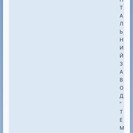
Т
А
Л
Ь
Н
И
Й
З
А
В
О
Д
”
Т
Е
М