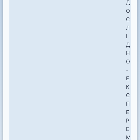
Д
О
С
Л
І
Д
Н
О
-
Е
К
С
П
Е
Р
Е
М