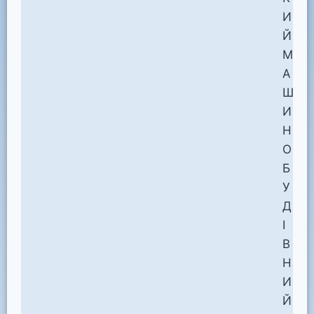
И
Й
М
А
Ш
И
Н
О
Б
У
Д
І
В
Н
И
Й