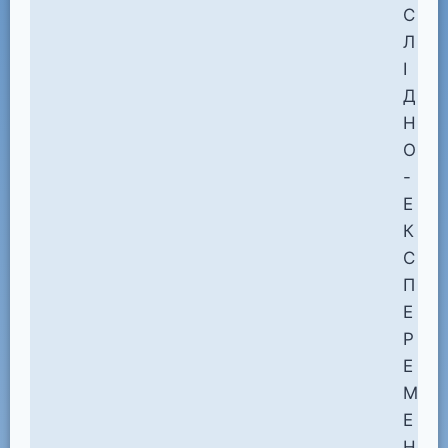
С
Л
І
Д
Н
О
-
Е
К
С
П
Е
Р
Е
М
Е
Н