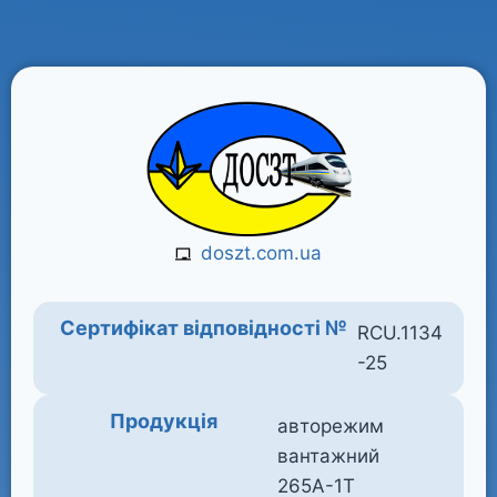
doszt.com.ua
Сертифікат відповідності №
RCU.1134
-25
Продукція
авторежим
вантажний
265А-1Т