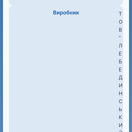
Виробник
Т
О
В
“
Л
Е
Б
Е
Д
И
Н
С
Ь
К
И