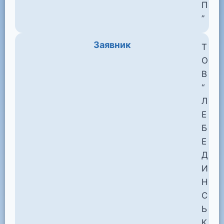
П
”
Заявник
Т
О
В
“
Л
Е
Б
Е
Д
И
Н
С
Ь
К