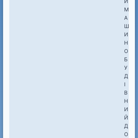
Й
М
А
Ш
И
Н
О
Б
У
Д
І
В
Н
И
Й
Д
О