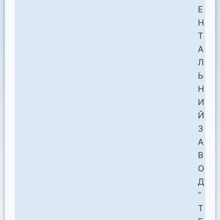
Е
Н
Т
А
Л
Ь
Н
И
Й
З
А
В
О
Д
”
Т