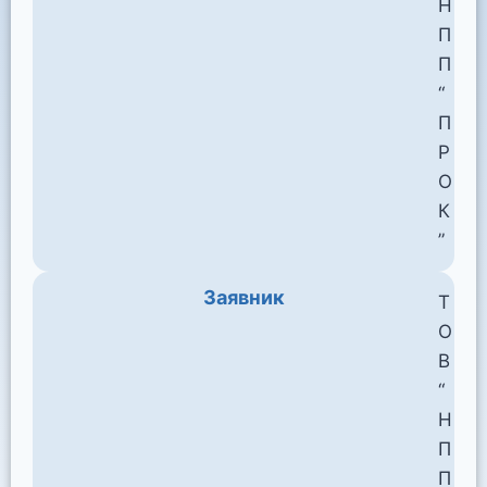
Н
П
П
“
П
Р
О
К
”
Заявник
Т
О
В
“
Н
П
П