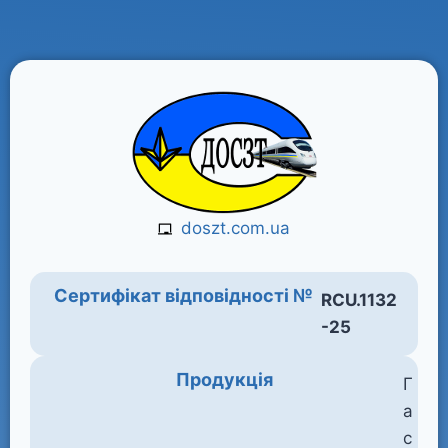
doszt.com.ua
Сертифікат відповідності №
RCU.1132
-25
Продукція
Г
а
с