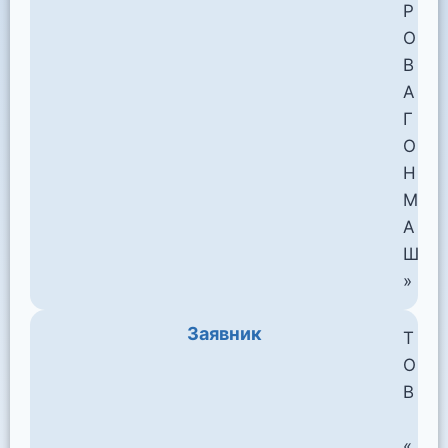
Р
О
В
А
Г
О
Н
М
А
Ш
»
Заявник
Т
О
В
«