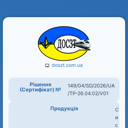
doszt.com.ua
Рішення
149/04/SD/2026/UA
(Сертифікат) №
/TP-26.04.02/V01
Продукція
С
и
с