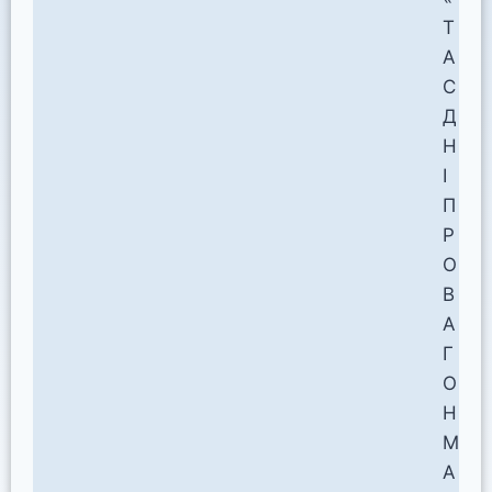
Т
А
С
Д
Н
І
П
Р
О
В
А
Г
О
Н
М
А