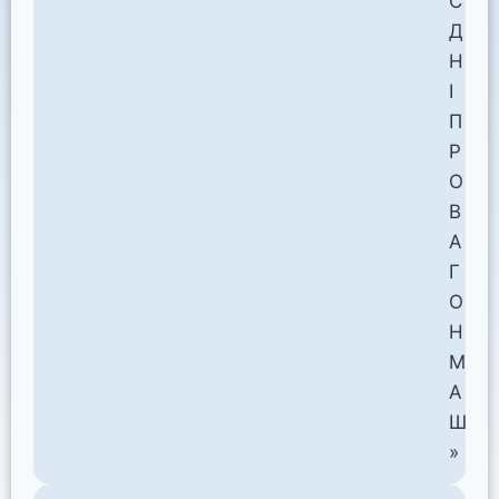
С
Д
Н
І
П
Р
О
В
А
Г
О
Н
М
А
Ш
»