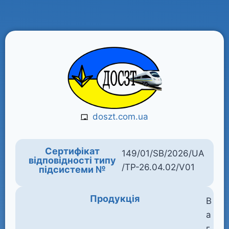
doszt.com.ua
Сертифікат
149/01/SB/2026/UA
відповідності типу
/TP-26.04.02/V01
підсистеми №
Продукція
В
а
г