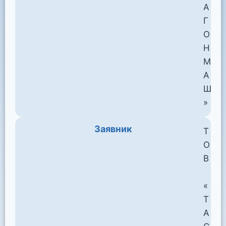
А
Г
О
Н
М
А
Ш
»
Заявник
Т
О
В
«
Т
А